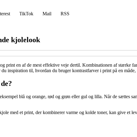
terest
TikTok
Mail
RSS
ende kjolelook
r og print en af de mest effektive veje dertil. Kombinationen af stærke fa
 du inspiration til, hvordan du bruger kontrastfarver i print på en måde
 de?
or eksempel blå og orange, rød og grøn eller gul og lilla. Når de sættes
kjole med et print, der kombinerer varme og kolde toner, kan give et l