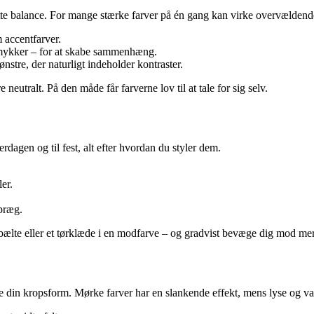
ette balance. For mange stærke farver på én gang kan virke overvældende
 accentfarver.
 smykker – for at skabe sammenhæng.
ønstre, der naturligt indeholder kontraster.
e neutralt. På den måde får farverne lov til at tale for sig selv.
agen og til fest, alt efter hvordan du styler dem.
er.
 præg.
 bælte eller et tørklæde i en modfarve – og gradvist bevæge dig mod mer
cere din kropsform. Mørke farver har en slankende effekt, mens lyse og