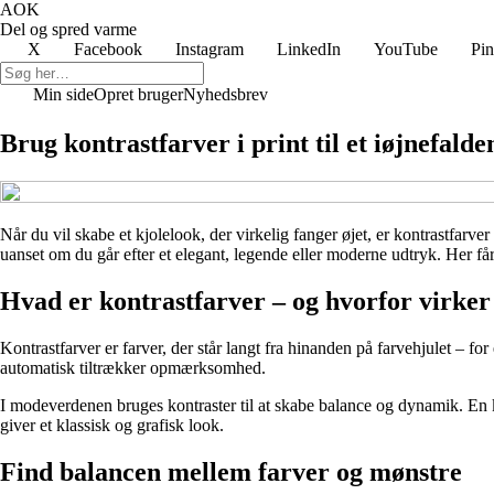
AOK
Del og spred varme
X
Facebook
Instagram
LinkedIn
YouTube
Pin
Min side
Opret bruger
Nyhedsbrev
Brug kontrastfarver i print til et iøjnefald
Når du vil skabe et kjolelook, der virkelig fanger øjet, er kontrastfarve
uanset om du går efter et elegant, legende eller moderne udtryk. Her får
Hvad er kontrastfarver – og hvorfor virker
Kontrastfarver er farver, der står langt fra hinanden på farvehjulet – f
automatisk tiltrækker opmærksomhed.
I modeverdenen bruges kontraster til at skabe balance og dynamik. En 
giver et klassisk og grafisk look.
Find balancen mellem farver og mønstre