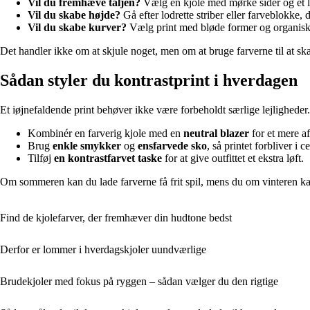
Vil du fremhæve taljen?
Vælg en kjole med mørke sider og et ly
Vil du skabe højde?
Gå efter lodrette striber eller farveblokke,
Vil du skabe kurver?
Vælg print med bløde former og organisk
Det handler ikke om at skjule noget, men om at bruge farverne til at ska
Sådan styler du kontrastprint i hverdagen
Et iøjnefaldende print behøver ikke være forbeholdt særlige lejligheder.
Kombinér en farverig kjole med en
neutral blazer
for et mere a
Brug
enkle smykker
og
ensfarvede sko
, så printet forbliver i 
Tilføj
en kontrastfarvet taske
for at give outfittet et ekstra løft.
Om sommeren kan du lade farverne få frit spil, mens du om vinteren 
Find de kjolefarver, der fremhæver din hudtone bedst
Derfor er lommer i hverdagskjoler uundværlige
Brudekjoler med fokus på ryggen – sådan vælger du den rigtige