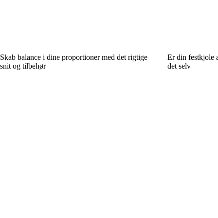
Skab balance i dine proportioner med det rigtige
Er din festkjole
snit og tilbehør
det selv