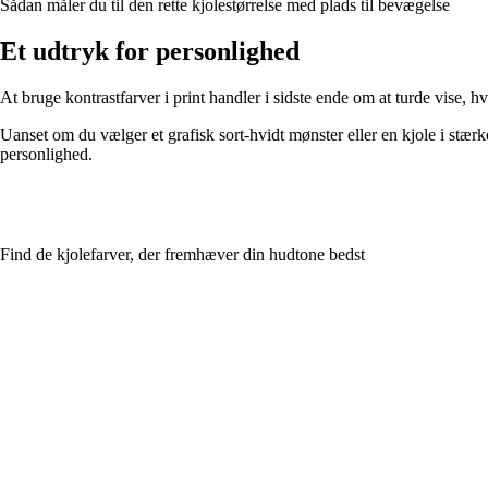
Sådan måler du til den rette kjolestørrelse med plads til bevægelse
Et udtryk for personlighed
At bruge kontrastfarver i print handler i sidste ende om at turde vise,
Uanset om du vælger et grafisk sort-hvidt mønster eller en kjole i stærke,
personlighed.
Find de kjolefarver, der fremhæver din hudtone bedst