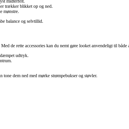
st midterfelt.
 der trækker blikket op og ned.
e mønstre.
be balance og selvtillid.
 Med de rette accessories kan du nemt gøre looket anvendeligt til både a
fdæmpet udtryk.
centrum.
kan tone dem ned med mørke strømpebukser og støvler.