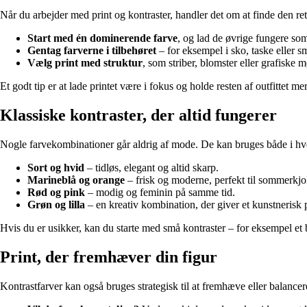
Når du arbejder med print og kontraster, handler det om at finde den r
Start med én dominerende farve
, og lad de øvrige fungere som
Gentag farverne i tilbehøret
– for eksempel i sko, taske eller
Vælg print med struktur
, som striber, blomster eller grafiske m
Et godt tip er at lade printet være i fokus og holde resten af outfittet mer
Klassiske kontraster, der altid fungerer
Nogle farvekombinationer går aldrig af mode. De kan bruges både i hverd
Sort og hvid
– tidløs, elegant og altid skarp.
Marineblå og orange
– frisk og moderne, perfekt til sommerkjol
Rød og pink
– modig og feminin på samme tid.
Grøn og lilla
– en kreativ kombination, der giver et kunstnerisk
Hvis du er usikker, kan du starte med små kontraster – for eksempel et
Print, der fremhæver din figur
Kontrastfarver kan også bruges strategisk til at fremhæve eller balan