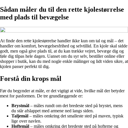
Sådan måler du til den rette kjolestørrelse
med plads til bevægelse
At finde den rette kjolestørrelse handler ikke kun om tal og mål – det
handler om komfort, bevægelsesfrihed og selvtillid. En kjole skal sidde
godt, men også give plads til, at du kan trække vejret, bevæge dig og
føle dig tilpas hele dagen. Uanset om du syr selv, bestiller online eller
shopper i butik, kan du med nogle enkle målinger og lidt viden sikre, at
kjolen passer perfekt til dig.
Forstå din krops mål
Før du begynder at måle, er det vigtigt at vide, hvilke mål der betyder
mest for pasformen. De tre grundlæggende er:
Brystmål
– måles rundt om det bredeste sted på brystet, mens
du står afslappet med armene ned langs siden.
Taljemål
– måles omkring det smalleste sted på maven, typisk
lige over navlen.
Hoftemål
– måles omkring det bredeste sted på hofterne og