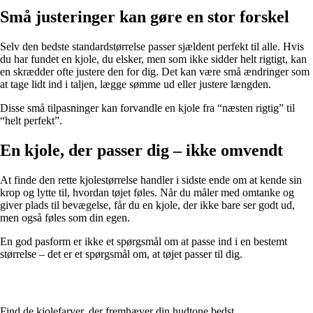
Små justeringer kan gøre en stor forskel
Selv den bedste standardstørrelse passer sjældent perfekt til alle. Hvis
du har fundet en kjole, du elsker, men som ikke sidder helt rigtigt, kan
en skrædder ofte justere den for dig. Det kan være små ændringer som
at tage lidt ind i taljen, lægge sømme ud eller justere længden.
Disse små tilpasninger kan forvandle en kjole fra “næsten rigtig” til
“helt perfekt”.
En kjole, der passer dig – ikke omvendt
At finde den rette kjolestørrelse handler i sidste ende om at kende sin
krop og lytte til, hvordan tøjet føles. Når du måler med omtanke og
giver plads til bevægelse, får du en kjole, der ikke bare ser godt ud,
men også føles som din egen.
En god pasform er ikke et spørgsmål om at passe ind i en bestemt
størrelse – det er et spørgsmål om, at tøjet passer til dig.
Find de kjolefarver, der fremhæver din hudtone bedst