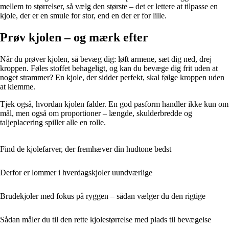
mellem to størrelser, så vælg den største – det er lettere at tilpasse en
kjole, der er en smule for stor, end en der er for lille.
Prøv kjolen – og mærk efter
Når du prøver kjolen, så bevæg dig: løft armene, sæt dig ned, drej
kroppen. Føles stoffet behageligt, og kan du bevæge dig frit uden at
noget strammer? En kjole, der sidder perfekt, skal følge kroppen uden
at klemme.
Tjek også, hvordan kjolen falder. En god pasform handler ikke kun om
mål, men også om proportioner – længde, skulderbredde og
taljeplacering spiller alle en rolle.
Find de kjolefarver, der fremhæver din hudtone bedst
Derfor er lommer i hverdagskjoler uundværlige
Brudekjoler med fokus på ryggen – sådan vælger du den rigtige
Sådan måler du til den rette kjolestørrelse med plads til bevægelse