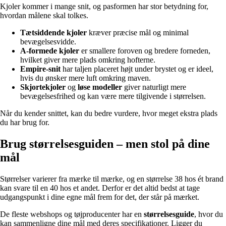
Kjoler kommer i mange snit, og pasformen har stor betydning for,
hvordan målene skal tolkes.
Tætsiddende kjoler
kræver præcise mål og minimal
bevægelsesvidde.
A-formede kjoler
er smallere foroven og bredere forneden,
hvilket giver mere plads omkring hofterne.
Empire-snit
har taljen placeret højt under brystet og er ideel,
hvis du ønsker mere luft omkring maven.
Skjortekjoler
og
løse modeller
giver naturligt mere
bevægelsesfrihed og kan være mere tilgivende i størrelsen.
Når du kender snittet, kan du bedre vurdere, hvor meget ekstra plads
du har brug for.
Brug størrelsesguiden – men stol på dine
mål
Størrelser varierer fra mærke til mærke, og en størrelse 38 hos ét brand
kan svare til en 40 hos et andet. Derfor er det altid bedst at tage
udgangspunkt i dine egne mål frem for det, der står på mærket.
De fleste webshops og tøjproducenter har en
størrelsesguide
, hvor du
kan sammenligne dine mål med deres specifikationer. Ligger du