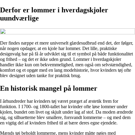
Derfor er lommer i hverdagskjoler
uundværlige
Der findes næppe et mere universelt glædesudbrud end det, der følger,
når nogen opdager, at en kjole har lommer. Det lille, praktiske
designvalg har på få år udviklet sig til et symbol på både funktionalitet
og frihed – og det er ikke uden grund. Lommer i hverdagskjoler
handler ikke kun om bekvemmelighed, men også om selvstændighed,
komfort og et opgør med en lang modehistorie, hvor kvinders tøj ofte
blev designet uden tanke for praktisk brug.
En historisk mangel på lommer
I århundreder har kvinders tøj været præget af æstetik frem for
funktion. I 1700- og 1800-tallet bar kvinder ofte løse lommer under
kjolen, bundet om livet og skjult under lag af stof. Da moden ændrede
sig, og silhuetterne blev smallere, forsvandt lommerne – og med dem
en vigtig del af kvinders frihed til at bære deres egne ejendele.
Mænds tøj beholdt lommerne, mens kvinder måtte nøjes med