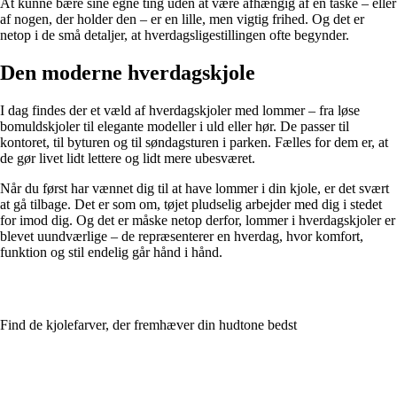
At kunne bære sine egne ting uden at være afhængig af en taske – eller
af nogen, der holder den – er en lille, men vigtig frihed. Og det er
netop i de små detaljer, at hverdagsligestillingen ofte begynder.
Den moderne hverdagskjole
I dag findes der et væld af hverdagskjoler med lommer – fra løse
bomuldskjoler til elegante modeller i uld eller hør. De passer til
kontoret, til byturen og til søndagsturen i parken. Fælles for dem er, at
de gør livet lidt lettere og lidt mere ubesværet.
Når du først har vænnet dig til at have lommer i din kjole, er det svært
at gå tilbage. Det er som om, tøjet pludselig arbejder med dig i stedet
for imod dig. Og det er måske netop derfor, lommer i hverdagskjoler er
blevet uundværlige – de repræsenterer en hverdag, hvor komfort,
funktion og stil endelig går hånd i hånd.
Find de kjolefarver, der fremhæver din hudtone bedst