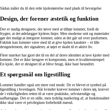
Sådan måler du til den rette kjolestørrelse med plads til bevægelse
Design, der forener æstetik og funktion
Der er stadig designere, der tøver med at tilføje lommer, fordi de
frygter, at det ødelægger kjolens linjer. Men moderne snit og materialer
gør det muligt at integrere lommer, uden at det går ud over pasformen.
Faktisk kan lommer være med til at give kjolen karakter – et lille
designelement, der signalerer, at tøjet er skabt til et aktivt liv.
Flere mærker har gjort det til en del af deres identitet at lave kjoler med
lommer. Det er ikke længere et kompromis, men et kvalitetsstempel:
En kjole, der er designet til at blive brugt, ikke bare beundret.
Et spørgsmål om ligestilling
Lommer handler også om mere end mode. De er blevet et symbol på
ligestilling i hverdagen. Når kvinder kræver lommer i deres tøj, kræver
de i virkeligheden retten til at være praktiske, selvstændige og
uafhængige. Det er en stille, men tydelig markering af, at funktionalitet
ikke skal være et privilegium forbeholdt mænd.