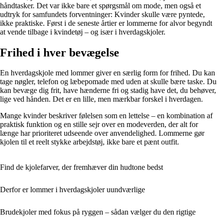
håndtasker. Det var ikke bare et spørgsmål om mode, men også et
udtryk for samfundets forventninger: Kvinder skulle være pyntede,
ikke praktiske. Først i de seneste årtier er lommerne for alvor begyndt
at vende tilbage i kvindetøj – og især i hverdagskjoler.
Frihed i hver bevægelse
En hverdagskjole med lommer giver en særlig form for frihed. Du kan
tage nøgler, telefon og læbepomade med uden at skulle bære taske. Du
kan bevæge dig frit, have hænderne fri og stadig have det, du behøver,
lige ved hånden. Det er en lille, men mærkbar forskel i hverdagen.
Mange kvinder beskriver følelsen som en lettelse – en kombination af
praktisk funktion og en stille sejr over en modeverden, der alt for
længe har prioriteret udseende over anvendelighed. Lommerne gør
kjolen til et reelt stykke arbejdstøj, ikke bare et pænt outfit.
Find de kjolefarver, der fremhæver din hudtone bedst
Derfor er lommer i hverdagskjoler uundværlige
Brudekjoler med fokus på ryggen – sådan vælger du den rigtige