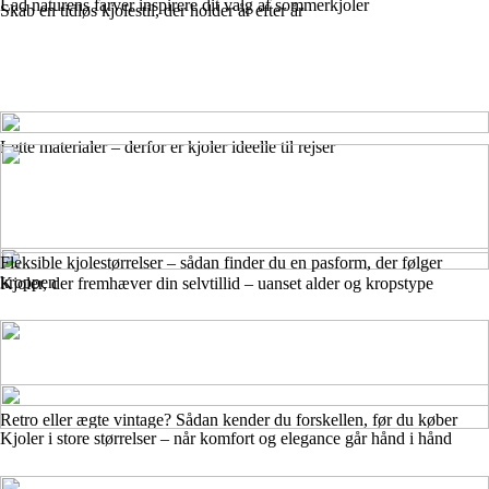
Lad naturens farver inspirere dit valg af sommerkjoler
Skab en tidløs kjolestil, der holder år efter år
Lette materialer – derfor er kjoler ideelle til rejser
Fleksible kjolestørrelser – sådan finder du en pasform, der følger
kroppen
Kjoler, der fremhæver din selvtillid – uanset alder og kropstype
Retro eller ægte vintage? Sådan kender du forskellen, før du køber
Kjoler i store størrelser – når komfort og elegance går hånd i hånd