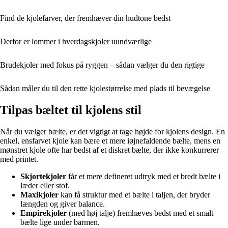
Find de kjolefarver, der fremhæver din hudtone bedst
Derfor er lommer i hverdagskjoler uundværlige
Brudekjoler med fokus på ryggen – sådan vælger du den rigtige
Sådan måler du til den rette kjolestørrelse med plads til bevægelse
Tilpas bæltet til kjolens stil
Når du vælger bælte, er det vigtigt at tage højde for kjolens design. En
enkel, ensfarvet kjole kan bære et mere iøjnefaldende bælte, mens en
mønstret kjole ofte har bedst af et diskret bælte, der ikke konkurrerer
med printet.
Skjortekjoler
får et mere defineret udtryk med et bredt bælte i
læder eller stof.
Maxikjoler
kan få struktur med et bælte i taljen, der bryder
længden og giver balance.
Empirekjoler
(med høj talje) fremhæves bedst med et smalt
bælte lige under barmen.