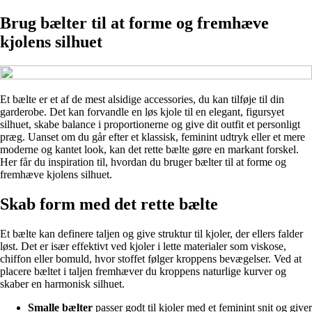
Brug bælter til at forme og fremhæve
kjolens silhuet
Et bælte er et af de mest alsidige accessories, du kan tilføje til din
garderobe. Det kan forvandle en løs kjole til en elegant, figursyet
silhuet, skabe balance i proportionerne og give dit outfit et personligt
præg. Uanset om du går efter et klassisk, feminint udtryk eller et mere
moderne og kantet look, kan det rette bælte gøre en markant forskel.
Her får du inspiration til, hvordan du bruger bælter til at forme og
fremhæve kjolens silhuet.
Skab form med det rette bælte
Et bælte kan definere taljen og give struktur til kjoler, der ellers falder
løst. Det er især effektivt ved kjoler i lette materialer som viskose,
chiffon eller bomuld, hvor stoffet følger kroppens bevægelser. Ved at
placere bæltet i taljen fremhæver du kroppens naturlige kurver og
skaber en harmonisk silhuet.
Smalle bælter
passer godt til kjoler med et feminint snit og giver