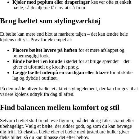
Kjoler med peplum eller draperinger
kræver ofte et enkelt
bælte, så detaljerne får lov at stå frem.
Brug bæltet som stylingværktøj
Et bælte kan mere end blot at markere taljen – det kan ændre hele
kjolens udtryk. Prøv for eksempel at:
Placere bæltet lavere på hoften
for et mere afslappet og
bohemeagtigt look.
Binde bæltet i en knude
i stedet for at bruge spændet – det
giver et uformelt og kreativt præg.
Lægge bæltet udenpå en cardigan eller blazer
for at skabe
lag og dybde i outfittet.
På den måde bliver bæltet et aktivt stylingelement, der kan bruges til at
variere kjolens udtryk fra dag til aften.
Find balancen mellem komfort og stil
Selvom bæltet skal fremhæve figuren, må det aldrig føles stramt eller
ubehageligt. Vælg et bælte, der sidder godt, og som du kan bevæge
dig frit i. Et elastisk bælte eller et bælte med justerbare huller giver
fleksibilitet, så du kan tilpasse det efter behov.