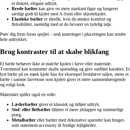
et diskret, elegant udtryk.
Brede bælter
kan give en mere markant figur og fungerer
særligt godt til kjoler med A-form eller skjortekjoler.
Elastiske bælter
er ideelle, hvis du ønsker komfort og
fleksibilitet, samtidig med at du bevarer en tydelig talje.
Prøv dig frem foran spejlet – små justeringer i placeringen kan ændre
hele udtrykket.
Brug kontraster til at skabe blikfang
Et bælte behøver ikke at matche kjolen i farve eller materiale.
Tværtimod kan kontraster skabe spænding og give outfittet karakter. Et
lyst bælte på en mørk kjole kan for eksempel fremhæve taljen, mens et
bælte i samme farvetone som kjolen giver et mere sammenhængende
og roligt look.
Materialet spiller også en rolle:
Læderbælter
giver et klassisk og tidløst udtryk.
Stof- eller fletbælter
tilfører et mere afslappet og sommerligt
præg.
Metalbælter
eller bælter med dekorative spænder kan bruges
som statement-accessory til festlige lejligheder.