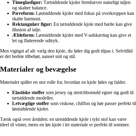
Timeglasfigur:
Tætsiddende kjoler fremhæver naturligt taljen
og skaber balance.
Pæreform:
Løstsiddende kjoler med fokus på overkroppen kan
skabe harmoni.
Rektangulær figur:
En tætsiddende kjole med bælte kan give
illusion af talje.
Æbleform:
Løstsiddende kjoler med V-udskæring kan give et
let og flatterende udtryk.
Men vigtigst af alt: vælg den kjole, du føler dig godt tilpas i. Selvtillid
er det bedste tilbehør, uanset snit og stil.
Materialer og bevægelse
Materialet spiller en stor rolle for, hvordan en kjole føles og falder.
Elastiske stoffer
som jersey og stretchbomuld egner sig godt til
tætsiddende modeller.
Letvægtige stoffer
som viskose, chiffon og hør passer perfekt til
løstsiddende kjoler.
Tænk også over årstiden: en tætsiddende kjole i tykt stof kan være
ideel til vinter, mens en løs kjole i let materiale er perfekt til sommer.