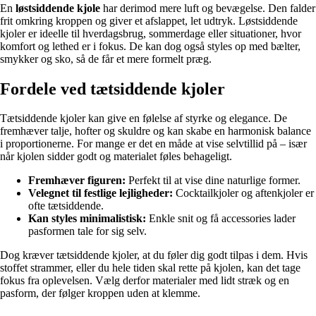
En
løstsiddende kjole
har derimod mere luft og bevægelse. Den falder
frit omkring kroppen og giver et afslappet, let udtryk. Løstsiddende
kjoler er ideelle til hverdagsbrug, sommerdage eller situationer, hvor
komfort og lethed er i fokus. De kan dog også styles op med bælter,
smykker og sko, så de får et mere formelt præg.
Fordele ved tætsiddende kjoler
Tætsiddende kjoler kan give en følelse af styrke og elegance. De
fremhæver talje, hofter og skuldre og kan skabe en harmonisk balance
i proportionerne. For mange er det en måde at vise selvtillid på – især
når kjolen sidder godt og materialet føles behageligt.
Fremhæver figuren:
Perfekt til at vise dine naturlige former.
Velegnet til festlige lejligheder:
Cocktailkjoler og aftenkjoler er
ofte tætsiddende.
Kan styles minimalistisk:
Enkle snit og få accessories lader
pasformen tale for sig selv.
Dog kræver tætsiddende kjoler, at du føler dig godt tilpas i dem. Hvis
stoffet strammer, eller du hele tiden skal rette på kjolen, kan det tage
fokus fra oplevelsen. Vælg derfor materialer med lidt stræk og en
pasform, der følger kroppen uden at klemme.