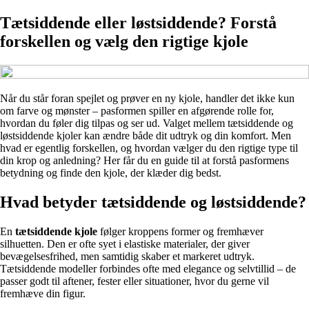
Tætsiddende eller løstsiddende? Forstå
forskellen og vælg den rigtige kjole
Når du står foran spejlet og prøver en ny kjole, handler det ikke kun
om farve og mønster – pasformen spiller en afgørende rolle for,
hvordan du føler dig tilpas og ser ud. Valget mellem tætsiddende og
løstsiddende kjoler kan ændre både dit udtryk og din komfort. Men
hvad er egentlig forskellen, og hvordan vælger du den rigtige type til
din krop og anledning? Her får du en guide til at forstå pasformens
betydning og finde den kjole, der klæder dig bedst.
Hvad betyder tætsiddende og løstsiddende?
En
tætsiddende kjole
følger kroppens former og fremhæver
silhuetten. Den er ofte syet i elastiske materialer, der giver
bevægelsesfrihed, men samtidig skaber et markeret udtryk.
Tætsiddende modeller forbindes ofte med elegance og selvtillid – de
passer godt til aftener, fester eller situationer, hvor du gerne vil
fremhæve din figur.