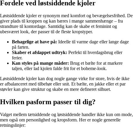
Fordele ved løstsiddende kjoler
Løstsiddende kjoler er synonym med komfort og bevægelsesfrihed. De
giver plads til kroppen og kan bæres i mange sammenhænge – fra
strandture til kontordage. Samtidig kan de skabe et feminint og
ubesværet look, der passer til de fleste kropstyper.
Behagelige at have på:
Ideelle til varme dage eller lange dage
på farten.
Skaber et afslappet udtryk:
Perfekt til hverdagsbrug eller
ferier.
Kan styles på mange måder:
Brug et bælte for at markere
taljen, eller lad kjolen falde frit for et boheme-look.
Løstsiddende kjoler kan dog nogle gange virke for store, hvis de ikke
er afbalanceret med tilbehør eller snit. Et bælte, en jakke eller et par
støvler kan give struktur og skabe en mere defineret silhuet.
Hvilken pasform passer til dig?
Valget mellem tætsiddende og løstsiddende handler ikke kun om mode,
men også om personlighed og kropsform. Her er nogle generelle
retningslinjer: